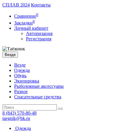
СПЛАВ 2024
Контакты
0
Сравнение
0
Закладки
Личный кабинет
Авторизация
Регистрация
Везде
Везде
Одежда
Обувь
Экипировка
Рыболовные аксессуары
Разное
Спасательные средства
8 (843)
570-80-48
taegnik@bk.ru
Одежда